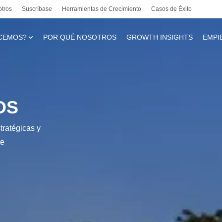
otros
Suscríbase
Herramientas de Crecimiento
Casos de Éxito
CEMOS?
POR QUÉ NOSOTROS
GROWTH INSIGHTS
EMPI
te
OS
tratégicas y
l
te