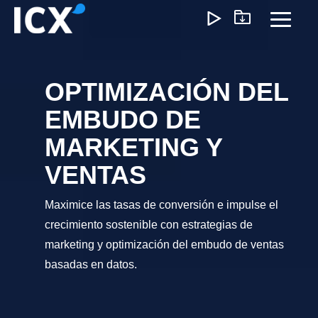
Skip
to
Toggl
the
Menu
main
content.
OPTIMIZACIÓN DEL
¿Qué Ofrecemos?
EMBUDO DE
Ayudamos a las organizaciones a desbloquear el
MARKETING Y
crecimiento optimizando operaciones, reduciendo
ineficiencias y habilitando formas de trabajo más inteligente
VENTAS
Nuestro enfoque genera un impacto medible: menores
costos, ejecución más ágil y operaciones escalables que
Maximice las tasas de conversión e impulse el
impulsan la rentabilidad a largo plazo.
crecimiento sostenible con estrategias de
marketing y optimización del embudo de ventas
basadas en datos.
Experiencia del Cliente
Marketing y Ventas
Precios e I