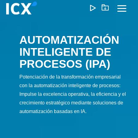
Skip
to
Toggl
the
Menu
main
content.
AUTOMATIZACIÓN
¿Qué Ofrecemos?
INTELIGENTE DE
Ayudamos a las organizaciones a desbloquear el
PROCESOS (IPA)
crecimiento optimizando operaciones, reduciendo
ineficiencias y habilitando formas de trabajo más inteligente
Potenciación de la transformación empresarial
Nuestro enfoque genera un impacto medible: menores
costos, ejecución más ágil y operaciones escalables que
con la automatización inteligente de procesos:
impulsan la rentabilidad a largo plazo.
Impulse la excelencia operativa, la eficiencia y el
crecimiento estratégico mediante soluciones de
automatización basadas en IA.
Experiencia del Cliente
Marketing y Ventas
Precios e I