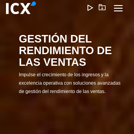
Skip
to
Toggl
the
Menu
main
content.
GESTIÓN DEL
¿Qué Ofrecemos?
RENDIMIENTO DE
Ayudamos a las organizaciones a desbloquear el
LAS VENTAS
crecimiento optimizando operaciones, reduciendo
ineficiencias y habilitando formas de trabajo más inteligente
Impulse el crecimiento de los ingresos y la
Nuestro enfoque genera un impacto medible: menores
costos, ejecución más ágil y operaciones escalables que
excelencia operativa con soluciones avanzadas
impulsan la rentabilidad a largo plazo.
de gestión del rendimiento de las ventas.
Experiencia del Cliente
Marketing y Ventas
Precios e I