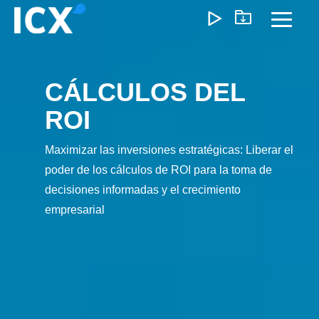
Skip
to
Toggl
the
Menu
main
content.
CÁLCULOS DEL
¿Qué Ofrecemos?
ROI
Ayudamos a las organizaciones a desbloquear el
crecimiento optimizando operaciones, reduciendo
Maximizar las inversiones estratégicas: Liberar el
ineficiencias y habilitando formas de trabajo más inteligente
poder de los cálculos de ROI para la toma de
Nuestro enfoque genera un impacto medible: menores
decisiones informadas y el crecimiento
costos, ejecución más ágil y operaciones escalables que
empresarial
impulsan la rentabilidad a largo plazo.
Experiencia del Cliente
Marketing y Ventas
Precios e I