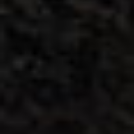
Por Rol
Por Industria
Por Cliente Objetivo