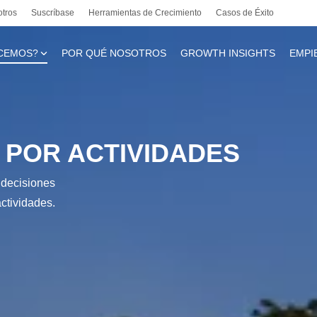
otros
Suscríbase
Herramientas de Crecimiento
Casos de Éxito
CEMOS?
POR QUÉ NOSOTROS
GROWTH INSIGHTS
EMPI
te
 POR ACTIVIDADES
s decisiones
l
ctividades.