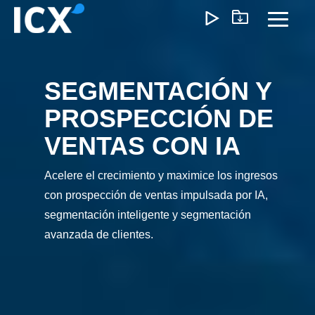
Skip
to
Toggl
the
Menu
main
content.
SEGMENTACIÓN Y
¿Qué Ofrecemos?
PROSPECCIÓN DE
Ayudamos a las organizaciones a desbloquear el
VENTAS CON IA
crecimiento optimizando operaciones, reduciendo
ineficiencias y habilitando formas de trabajo más inteligente
Acelere el crecimiento y maximice los ingresos
Nuestro enfoque genera un impacto medible: menores
costos, ejecución más ágil y operaciones escalables que
con prospección de ventas impulsada por IA,
impulsan la rentabilidad a largo plazo.
segmentación inteligente y segmentación
avanzada de clientes.
Experiencia del Cliente
Marketing y Ventas
Precios e I