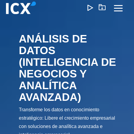
Skip
to
Toggl
the
Menu
main
content.
ANÁLISIS DE
¿Qué Ofrecemos?
DATOS
Ayudamos a las organizaciones a desbloquear el
(INTELIGENCIA DE
crecimiento optimizando operaciones, reduciendo
ineficiencias y habilitando formas de trabajo más inteligente
NEGOCIOS Y
Nuestro enfoque genera un impacto medible: menores
ANALÍTICA
costos, ejecución más ágil y operaciones escalables que
impulsan la rentabilidad a largo plazo.
AVANZADA)
Transforme los datos en conocimiento
estratégico: Libere el crecimiento empresarial
Experiencia del Cliente
Marketing y Ventas
Precios e I
con soluciones de analítica avanzada e