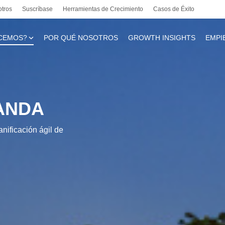
otros
Suscríbase
Herramientas de Crecimiento
Casos de Éxito
CEMOS?
POR QUÉ NOSOTROS
GROWTH INSIGHTS
EMPI
te
ANDA
nificación ágil de
l