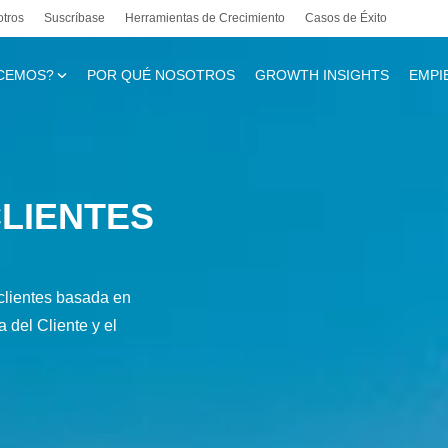
otros
Suscríbase
Herramientas de Crecimiento
Casos de Éxito
CEMOS?
POR QUÉ NOSOTROS
GROWTH INSIGHTS
EMPI
te
LIENTES
l
 clientes basada en
 del Cliente y el