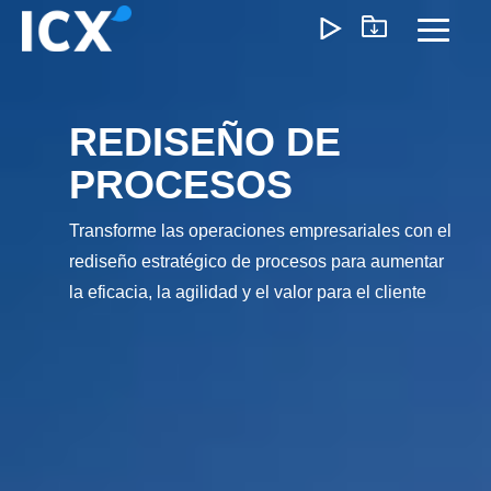
Skip
to
Toggl
the
Menu
main
content.
REDISEÑO DE
¿Qué Ofrecemos?
PROCESOS
Ayudamos a las organizaciones a desbloquear el
crecimiento optimizando operaciones, reduciendo
Transforme las operaciones empresariales con el
ineficiencias y habilitando formas de trabajo más inteligente
rediseño estratégico de procesos para aumentar
Nuestro enfoque genera un impacto medible: menores
la eficacia, la agilidad y el valor para el cliente
costos, ejecución más ágil y operaciones escalables que
impulsan la rentabilidad a largo plazo.
Experiencia del Cliente
Marketing y Ventas
Precios e I