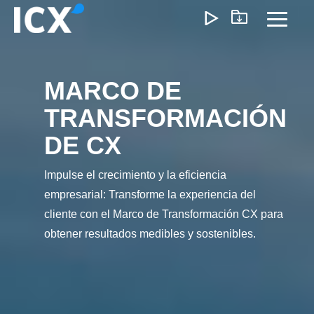
Skip
to
Toggl
the
Menu
main
content.
MARCO DE
¿Qué Ofrecemos?
TRANSFORMACIÓN
Ayudamos a las organizaciones a desbloquear el
DE CX
crecimiento optimizando operaciones, reduciendo
ineficiencias y habilitando formas de trabajo más inteligente
Impulse el crecimiento y la eficiencia
Nuestro enfoque genera un impacto medible: menores
costos, ejecución más ágil y operaciones escalables que
empresarial: Transforme la experiencia del
impulsan la rentabilidad a largo plazo.
cliente con el Marco de Transformación CX para
obtener resultados medibles y sostenibles.
Experiencia del Cliente
Marketing y Ventas
Precios e I