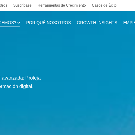
otros
Suscríbase
Herramientas de Crecimiento
Casos de Éxito
CEMOS?
POR QUÉ NOSOTROS
GROWTH INSIGHTS
EMPI
te
d avanzada: Proteja
l
ormación digital.