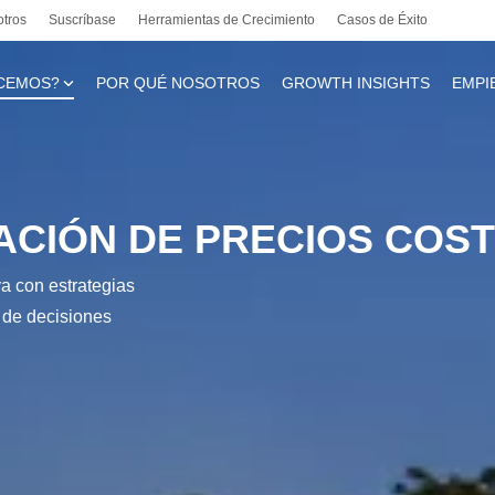
otros
Suscríbase
Herramientas de Crecimiento
Casos de Éxito
CEMOS?
POR QUÉ NOSOTROS
GROWTH INSIGHTS
EMPI
te
JACIÓN DE PRECIOS COS
va con estrategias
l
a de decisiones