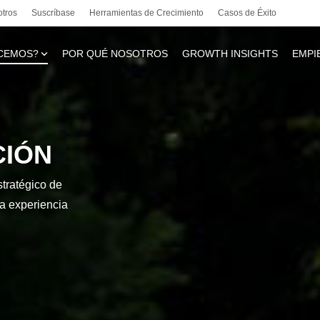
otros
Suscríbase
Herramientas de Crecimiento
Casos de Éxito
CEMOS?
POR QUÉ NOSOTROS
GROWTH INSIGHTS
EMPI
te
CIÓN
stratégico de
l
la experiencia