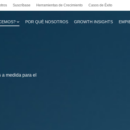
otros
Suscríbase
Herramientas de Crecimiento
Casos de Éxito
CEMOS?
POR QUÉ NOSOTROS
GROWTH INSIGHTS
EMPI
te
 a medida para el
l