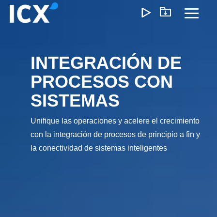
Skip
to
Toggl
the
Menu
main
content.
INTEGRACIÓN DE
¿Qué Ofrecemos?
PROCESOS CON
Ayudamos a las organizaciones a desbloquear el
SISTEMAS
crecimiento optimizando operaciones, reduciendo
ineficiencias y habilitando formas de trabajo más inteligente
Unifique las operaciones y acelere el crecimiento
Nuestro enfoque genera un impacto medible: menores
costos, ejecución más ágil y operaciones escalables que
con la integración de procesos de principio a fin y
impulsan la rentabilidad a largo plazo.
la conectividad de sistemas inteligentes
Experiencia del Cliente
Marketing y Ventas
Precios e I