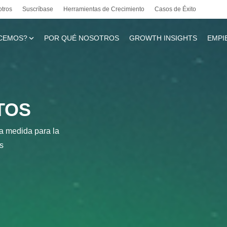
otros
Suscríbase
Herramientas de Crecimiento
Casos de Éxito
CEMOS?
POR QUÉ NOSOTROS
GROWTH INSIGHTS
EMPI
te
TOS
 a medida para la
l
s