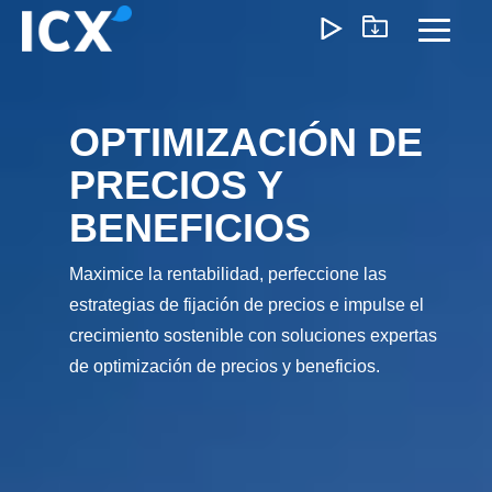
Skip
to
Toggl
the
Menu
main
content.
OPTIMIZACIÓN DE
¿Qué Ofrecemos?
PRECIOS Y
Ayudamos a las organizaciones a desbloquear el
BENEFICIOS
crecimiento optimizando operaciones, reduciendo
ineficiencias y habilitando formas de trabajo más inteligente
Maximice la rentabilidad, perfeccione las
Nuestro enfoque genera un impacto medible: menores
costos, ejecución más ágil y operaciones escalables que
estrategias de fijación de precios e impulse el
impulsan la rentabilidad a largo plazo.
crecimiento sostenible con soluciones expertas
de optimización de precios y beneficios.
Experiencia del Cliente
Marketing y Ventas
Precios e I