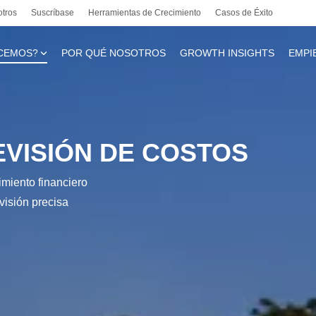
otros
Suscríbase
Herramientas de Crecimiento
Casos de Éxito
CEMOS?
POR QUÉ NOSOTROS
GROWTH INSIGHTS
EMPI
te
EVISIÓN DE COSTOS
cimiento financiero
l
visión precisa