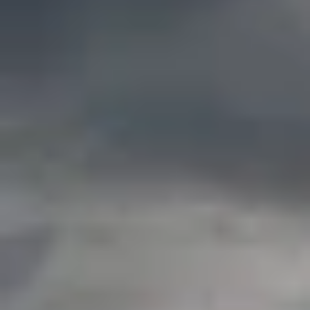
Por Rol
Por Industria
Por Cliente Objetivo