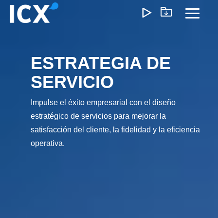
Skip
to
Toggl
the
Menu
main
content.
ESTRATEGIA DE
¿Qué Ofrecemos?
SERVICIO
Ayudamos a las organizaciones a desbloquear el
crecimiento optimizando operaciones, reduciendo
Impulse el éxito empresarial con el diseño
ineficiencias y habilitando formas de trabajo más inteligente
estratégico de servicios para mejorar la
Nuestro enfoque genera un impacto medible: menores
satisfacción del cliente, la fidelidad y la eficiencia
costos, ejecución más ágil y operaciones escalables que
operativa.
impulsan la rentabilidad a largo plazo.
Experiencia del Cliente
Marketing y Ventas
Precios e I