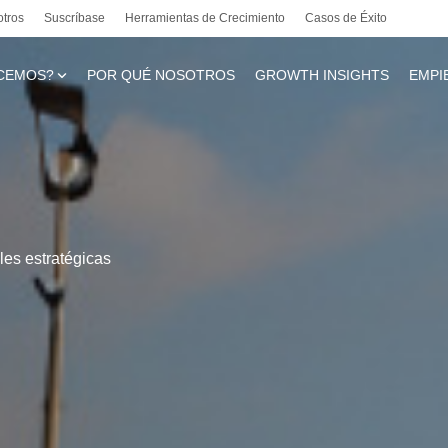
otros
Suscríbase
Herramientas de Crecimiento
Casos de Éxito
CEMOS?
POR QUÉ NOSOTROS
GROWTH INSIGHTS
EMPI
te
les estratégicas
l