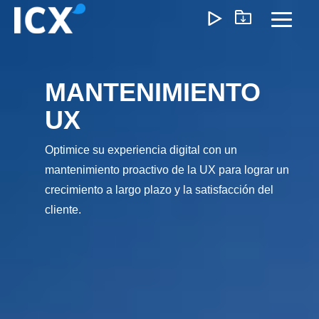
Skip
to
Toggl
the
Menu
main
content.
MANTENIMIENTO
¿Qué Ofrecemos?
UX
Ayudamos a las organizaciones a desbloquear el
crecimiento optimizando operaciones, reduciendo
Optimice su experiencia digital con un
ineficiencias y habilitando formas de trabajo más inteligente
mantenimiento proactivo de la UX para lograr un
Nuestro enfoque genera un impacto medible: menores
crecimiento a largo plazo y la satisfacción del
costos, ejecución más ágil y operaciones escalables que
cliente.
impulsan la rentabilidad a largo plazo.
Experiencia del Cliente
Marketing y Ventas
Precios e I