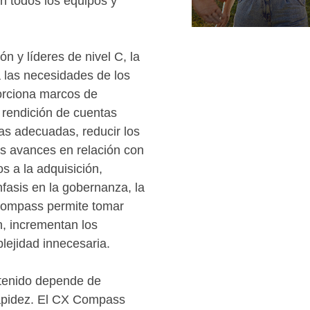
en todos los equipos y
n y líderes de nivel C, la
a las necesidades de los
porciona marcos de
 rendición de cuentas
vas adecuadas, reducir los
os avances en relación con
s a la adquisición,
nfasis en la gobernanza, la
, Compass permite tomar
n, incrementan los
plejidad innecesaria.
ostenido depende de
 rapidez. El CX Compass