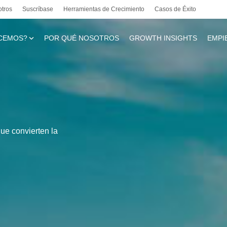
otros
Suscríbase
Herramientas de Crecimiento
Casos de Éxito
CEMOS?
POR QUÉ NOSOTROS
GROWTH INSIGHTS
EMPI
te
ue convierten la
l