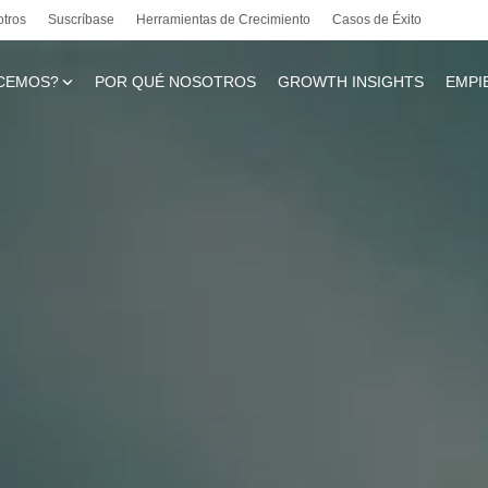
otros
Suscríbase
Herramientas de Crecimiento
Casos de Éxito
CEMOS?
POR QUÉ NOSOTROS
GROWTH INSIGHTS
EMPI
te
l