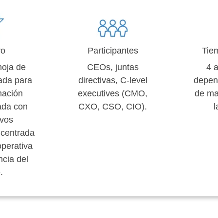
vo
Participantes
Tie
hoja de
CEOs, juntas
4 
rada para
directivas, C-level
depen
mación
executives (CMO,
de ma
eada con
CXO, CSO, CIO).
l
ivos
 centrada
operativa
ncia del
.