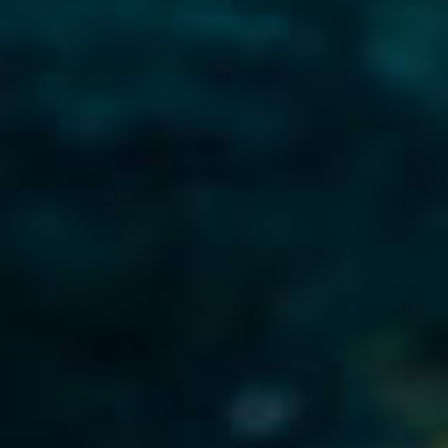
Por Rol
Por Industria
Por Cliente Objetivo