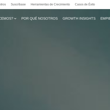
otros
Suscríbase
Herramientas de Crecimiento
Casos de Éxito
CEMOS?
POR QUÉ NOSOTROS
GROWTH INSIGHTS
EMPI
te
l