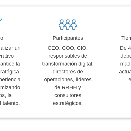
vo
Participantes
Tie
alizar un
CEO, COO, CIO,
De 4
rativo
responsables de
depe
antice la
transformación digital,
madu
tratégica
directores de
actua
periencia
operaciones, líderes
e
timizando
de RRHH y
os, la
consultores
l talento.
estratégicos.