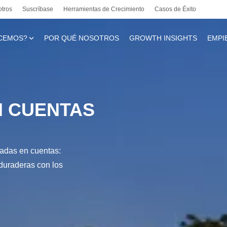
otros
Suscríbase
Herramientas de Crecimiento
Casos de Éxito
CEMOS?
POR QUÉ NOSOTROS
GROWTH INSIGHTS
EMPI
te
N CUENTAS
l
sadas en cuentas:
 duraderas con los