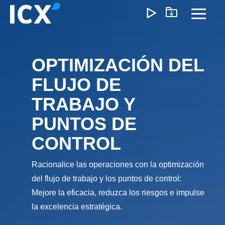
Skip
to
Toggl
the
Menu
main
content.
OPTIMIZACIÓN DEL
¿Qué Ofrecemos?
FLUJO DE
Ayudamos a las organizaciones a desbloquear el
TRABAJO Y
crecimiento optimizando operaciones, reduciendo
ineficiencias y habilitando formas de trabajo más inteligente
PUNTOS DE
Nuestro enfoque genera un impacto medible: menores
CONTROL
costos, ejecución más ágil y operaciones escalables que
impulsan la rentabilidad a largo plazo.
Racionalice las operaciones con la optimización
del flujo de trabajo y los puntos de control:
Mejore la eficacia, reduzca los riesgos e impulse
Experiencia del Cliente
Marketing y Ventas
Precios e I
la excelencia estratégica.