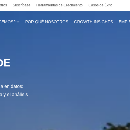
otros
Suscríbase
Herramientas de Crecimiento
Casos de Éxito
CEMOS?
POR QUÉ NOSOTROS
GROWTH INSIGHTS
EMPI
te
DE
l
da en datos:
 y el análisis