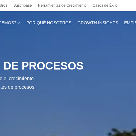
otros
Suscríbase
Herramientas de Crecimiento
Casos de Éxito
CEMOS?
POR QUÉ NOSOTROS
GROWTH INSIGHTS
EMPI
te
S DE PROCESOS
e el crecimiento
l
stes de procesos.