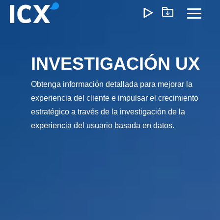
Skip
to
Toggl
the
Menu
main
content.
INVESTIGACIÓN UX
¿Qué Ofrecemos?
Obtenga información detallada para mejorar la
Ayudamos a las organizaciones a desbloquear el
experiencia del cliente e impulsar el crecimiento
crecimiento optimizando operaciones, reduciendo
ineficiencias y habilitando formas de trabajo más inteligente
estratégico a través de la investigación de la
Nuestro enfoque genera un impacto medible: menores
experiencia del usuario basada en datos.
costos, ejecución más ágil y operaciones escalables que
impulsan la rentabilidad a largo plazo.
Experiencia del Cliente
Marketing y Ventas
Precios e I