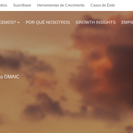
otros
Suscríbase
Herramientas de Crecimiento
Casos de Éxito
CEMOS?
POR QUÉ NOSOTROS
GROWTH INSIGHTS
EMPI
te
ias DMAIC
l