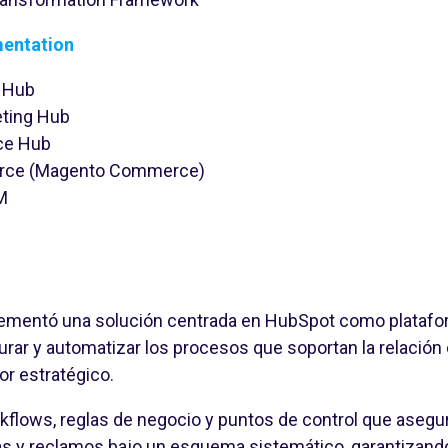
entation
 Hub
ting Hub
ce Hub
ce (Magento Commerce)
M
lementó una solución centrada en HubSpot como platafor
urar y automatizar los procesos que soportan la relación
or estratégico.
kflows, reglas de negocio y puntos de control que asegu
as y reclamos bajo un esquema sistemático, garantizand