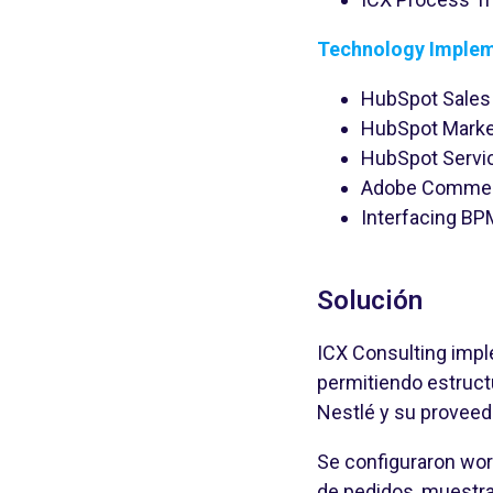
Technology Implem
HubSpot Sales
HubSpot Marke
HubSpot Servi
Adobe Commer
Interfacing BP
Solución
ICX Consulting imp
permitiendo estruct
Nestlé y su proveed
Se configuraron wor
de pedidos, muestr