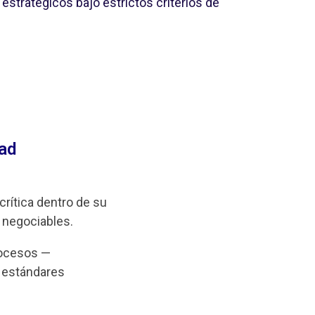
stratégicos bajo estrictos criterios de
dad
crítica dentro de su
 negociables.
rocesos —
 estándares