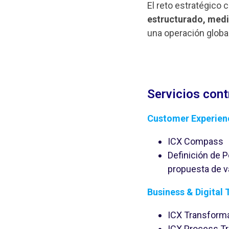
El reto estratégico 
estructurado, medi
una operación global
Servicios con
Customer Experien
ICX Compass
Definición de 
propuesta de v
Business & Digital
ICX Transform
ICX Process T