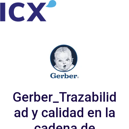
P
á
g
i
n
a
d
e
i
Gerber_Trazabilid
n
i
ad y calidad en la
c
i
cadena de
o