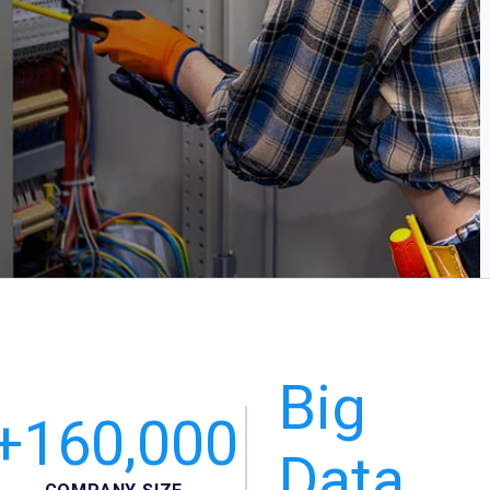
Big
+160,000
Data