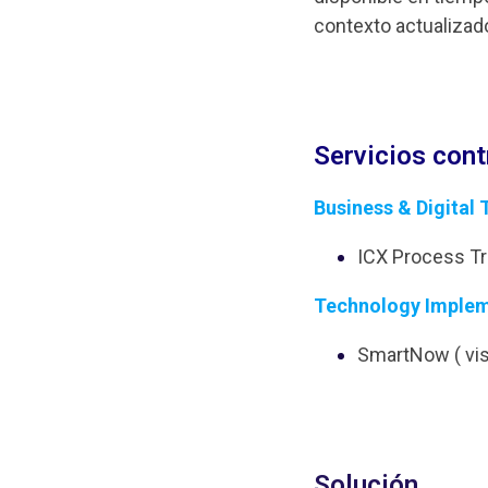
contexto actualizad
Servicios con
Business & Digital
ICX Process T
Technology Implem
SmartNow ( vis
Solución